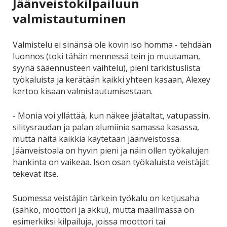
Jäänveistokilpailuun
valmistautuminen
Valmistelu ei sinänsä ole kovin iso homma - tehdään
luonnos (toki tähän mennessä tein jo muutaman,
syynä sääennusteen vaihtelu), pieni tarkistuslista
työkaluista ja kerätään kaikki yhteen kasaan, Alexey
kertoo kisaan valmistautumisestaan.
- Monia voi yllättää, kun näkee jäätaltat, vatupassin,
silitysraudan ja palan alumiinia samassa kasassa,
mutta näitä kaikkia käytetään jäänveistossa.
Jäänveistoala on hyvin pieni ja näin ollen työkalujen
hankinta on vaikeaa. Ison osan työkaluista veistäjät
tekevät itse.
Suomessa veistäjän tärkein työkalu on ketjusaha
(sähkö, moottori ja akku), mutta maailmassa on
esimerkiksi kilpailuja, joissa moottori tai