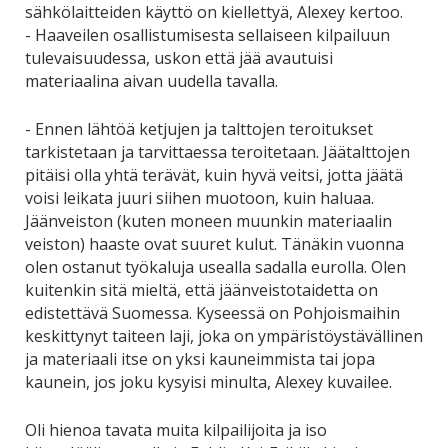
sähkölaitteiden käyttö on kiellettyä, Alexey kertoo.
- Haaveilen osallistumisesta sellaiseen kilpailuun
tulevaisuudessa, uskon että jää avautuisi
materiaalina aivan uudella tavalla.
- Ennen lähtöä ketjujen ja talttojen teroitukset
tarkistetaan ja tarvittaessa teroitetaan. Jäätalttojen
pitäisi olla yhtä terävät, kuin hyvä veitsi, jotta jäätä
voisi leikata juuri siihen muotoon, kuin haluaa.
Jäänveiston (kuten moneen muunkin materiaalin
veiston) haaste ovat suuret kulut. Tänäkin vuonna
olen ostanut työkaluja usealla sadalla eurolla. Olen
kuitenkin sitä mieltä, että jäänveistotaidetta on
edistettävä Suomessa. Kyseessä on Pohjoismaihin
keskittynyt taiteen laji, joka on ympäristöystävällinen
ja materiaali itse on yksi kauneimmista tai jopa
kaunein, jos joku kysyisi minulta, Alexey kuvailee.
Oli hienoa tavata muita kilpailijoita ja iso