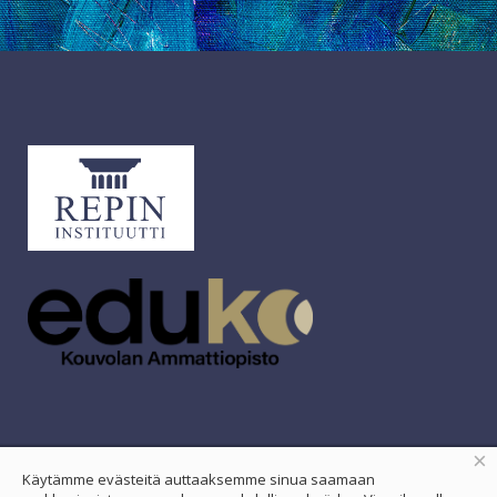
×
Käytämme evästeitä auttaaksemme sinua saamaan