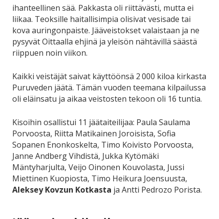
ihanteellinen sää. Pakkasta oli riittävästi, mutta ei
liikaa. Teoksille haitallisimpia olisivat vesisade tai
kova auringonpaiste. Jääveistokset valaistaan ja ne
pysyvät Oittaalla ehjinä ja yleisön nähtävillä säästä
riippuen noin viikon.
Kaikki veistäjät saivat käyttöönsä 2 000 kiloa kirkasta
Puruveden jäätä. Tämän vuoden teemana kilpailussa
oli eläinsatu ja aikaa veistosten tekoon oli 16 tuntia.
Kisoihin osallistui 11 jäätaiteilijaa: Paula Saulama
Porvoosta, Riitta Matikainen Joroisista, Sofia
Sopanen Enonkoskelta, Timo Koivisto Porvoosta,
Janne Andberg Vihdistä, Jukka Kytömäki
Mäntyharjulta, Veijo Oinonen Kouvolasta, Jussi
Miettinen Kuopiosta, Timo Heikura Joensuusta,
Aleksey Kovzun Kotkasta
ja Antti Pedrozo Porista.