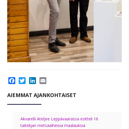
Facebook
Twitter
LinkedIn
Email
AIEMMAT AJANKOHTAISET
Akvarelli Ateljee Leppävaarassa esitteli 16
taitelijan metsäaiheisia maalauksia