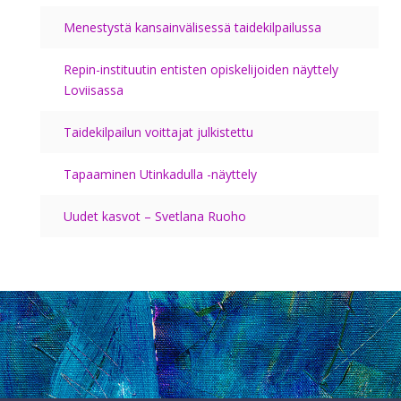
Menestystä kansainvälisessä taidekilpailussa
Repin-instituutin entisten opiskelijoiden näyttely
Loviisassa
Taidekilpailun voittajat julkistettu
Tapaaminen Utinkadulla -näyttely
Uudet kasvot – Svetlana Ruoho